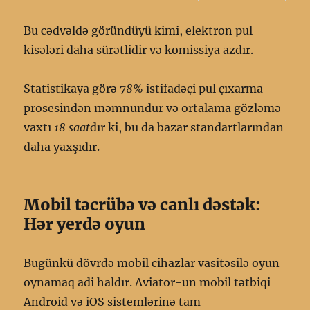
Bu cədvəldə göründüyü kimi, elektron pul
kisələri daha sürətlidir və komissiya azdır.
Statistikaya görə
78%
istifadəçi pul çıxarma
prosesindən məmnundur və ortalama gözləmə
vaxtı
18 saat
dır ki, bu da bazar standartlarından
daha yaxşıdır.
Mobil təcrübə və canlı dəstək:
Hər yerdə oyun
Bugünkü dövrdə mobil cihazlar vasitəsilə oyun
oynamaq adi haldır. Aviator-un mobil tətbiqi
Android və iOS sistemlərinə tam