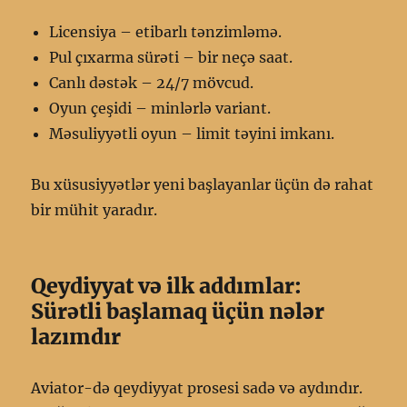
Licensiya – etibarlı tənzimləmə.
Pul çıxarma sürəti – bir neçə saat.
Canlı dəstək – 24/7 mövcud.
Oyun çeşidi – minlərlə variant.
Məsuliyyətli oyun – limit təyini imkanı.
Bu xüsusiyyətlər yeni başlayanlar üçün də rahat
bir mühit yaradır.
Qeydiyyat və ilk addımlar:
Sürətli başlamaq üçün nələr
lazımdır
Aviator-də qeydiyyat prosesi sadə və aydındır.