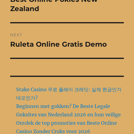
post:
Zealand
NEXT
Ruleta Online Gratis Demo
Next
post:
Stake Casino 무료 플레이 크레딧: 실제 현금인가
데모인가?
Beginnen met gokken? De Beste Legale
Goksites van Nederland 2026 en hun veilige
Ontdek de top promoties van Beste Online
Casino Zonder Cruks voor 2026