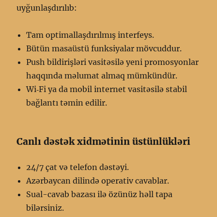
uyğunlaşdırılıb:
Tam optimallaşdırılmış interfeys.
Bütün masaüstü funksiyalar mövcuddur.
Push bildirişləri vasitəsilə yeni promosyonlar
haqqında məlumat almaq mümkündür.
Wi‑Fi ya da mobil internet vasitəsilə stabil
bağlantı təmin edilir.
Canlı dəstək xidmətinin üstünlükləri
24/7 çat və telefon dəstəyi.
Azərbaycan dilində operativ cavablar.
Sual-cavab bazası ilə özünüz həll tapa
bilərsiniz.