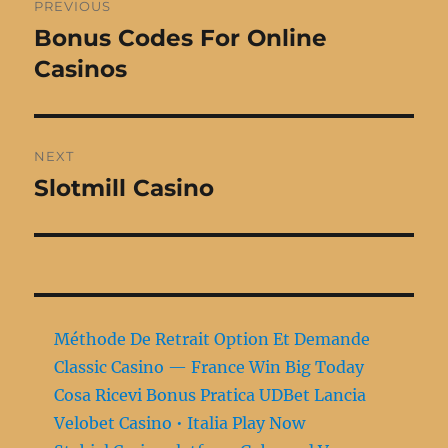
PREVIOUS
navigation
Bonus Codes For Online
Previous
post:
Casinos
NEXT
Slotmill Casino
Next
post:
Méthode De Retrait Option Et Demande
Classic Casino — France Win Big Today
Cosa Ricevi Bonus Pratica UDBet Lancia
Velobet Casino • Italia Play Now