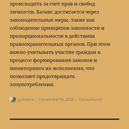
происходить за счет прав и свобод
личности. Баланс достигается через
законодательные меры, такие как
соблюдение принципов законности и
пропорциональности в действиях
правоохранительных органов. При этом
важно учитывать участие граждан в
процессе формирования законов и
мониторинга их исполнения, что
позволяет предотвращать
злоупотребления.
Author
Posted
Categories
jyotsana
December 16, 2025
Consultants
on
Post